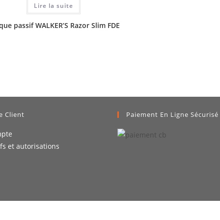
Lire la suite
que passif WALKER’S Razor Slim FDE
e Client
Paiement En Ligne Sécurisé
pte
ifs et autorisations