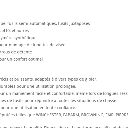
pe, fusils semi-automatiques, fusils juxtaposés
 .410, et autres
olymère synthétique
pour montage de lunettes de visée
rrous de détente
our un confort optimal
écis et puissants, adaptés à divers types de gibier.
urables pour une utilisation prolongée.
r un maniement facile et confortable, même lors de longues sess
es de fusils pour répondre à toutes les situations de chasse.
pour une utilisation en toute confiance.
réputées telles que WINCHESTER, FABARM, BROWNING, FAIR, PIERR
t envers la qualité, l’innovation et la performance, offrant des 