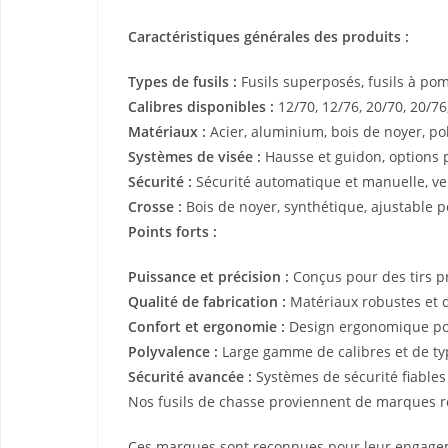
Caractéristiques générales des produits :
Types de fusils :
Fusils superposés, fusils à pom
Calibres disponibles :
12/70, 12/76, 20/70, 20/76,
Matériaux :
Acier, aluminium, bois de noyer, p
Systèmes de visée :
Hausse et guidon, options 
Sécurité :
Sécurité automatique et manuelle, ve
Crosse :
Bois de noyer, synthétique, ajustable p
Points forts :
Puissance et précision :
Conçus pour des tirs pr
Qualité de fabrication :
Matériaux robustes et d
Confort et ergonomie :
Design ergonomique pou
Polyvalence :
Large gamme de calibres et de typ
Sécurité avancée :
Systèmes de sécurité fiables 
Nos fusils de chasse proviennent de marques 
Ces marques sont reconnues pour leur engagemen