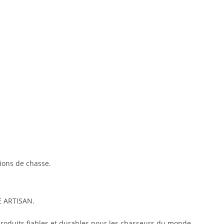
ions de chasse.
E ARTISAN.
produits fiables et durables pour les chasseurs du monde