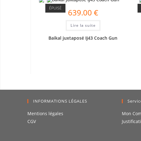
ÉPUISÉ
639.00
€
Lire la suite
Baikal juxtaposé IJ43 Coach Gun
INFORMATIONS LÉGALES
Servic
Mentions légales
Mon Com
CGV
Justificat