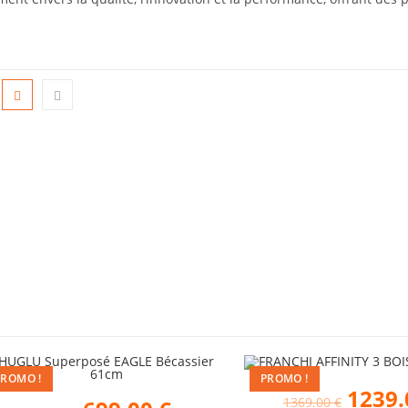
PROMO !
PROMO !
1239
1369.00
€