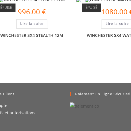
ÉPUISÉ
ÉPUISÉ
996.00
€
1080.00
Lire la suite
Lire la suite
WINCHESTER SX4 STEALTH 12M
WINCHESTER SX4 WA
e Client
Paiement En Ligne Sécurisé
pte
ifs et autorisations