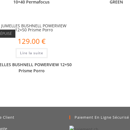
10×40 Permafocus
GREEN
ÉPUISÉ
129.00
€
Lire la suite
ELLES BUSHNELL POWERVIEW 12×50
Prisme Porro
e Client
Paiement En Ligne Sécurisé
pte