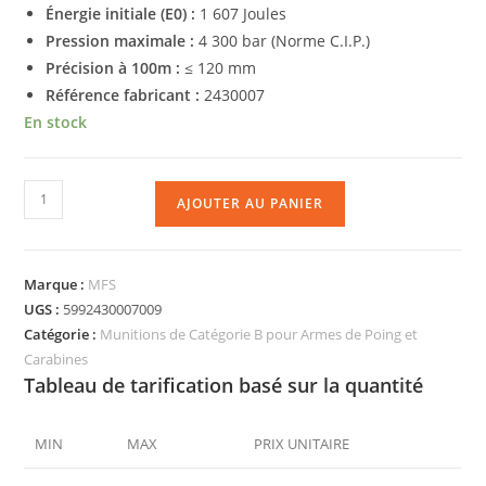
Énergie initiale (E0) :
1 607 Joules
Pression maximale :
4 300 bar (Norme C.I.P.)
Précision à 100m :
≤ 120 mm
Référence fabricant :
2430007
En stock
AJOUTER AU PANIER
Marque :
MFS
UGS :
5992430007009
Catégorie :
Munitions de Catégorie B pour Armes de Poing et
Carabines
Tableau de tarification basé sur la quantité
MIN
MAX
PRIX UNITAIRE