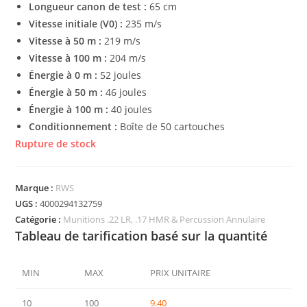
Longueur canon de test :
65 cm
Vitesse initiale (V0) :
235 m/s
Vitesse à 50 m :
219 m/s
Vitesse à 100 m :
204 m/s
Énergie à 0 m :
52 joules
Énergie à 50 m :
46 joules
Énergie à 100 m :
40 joules
Conditionnement :
Boîte de 50 cartouches
Rupture de stock
Marque :
RWS
UGS :
4000294132759
Catégorie :
Munitions .22 LR, .17 HMR & Percussion Annulaire
Tableau de tarification basé sur la quantité
MIN
MAX
PRIX UNITAIRE
10
100
9.40