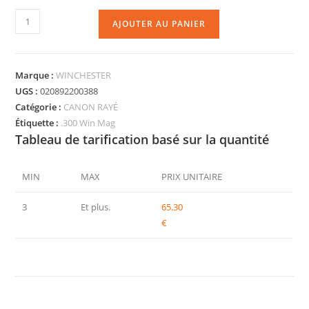
AJOUTER AU PANIER
Marque :
WINCHESTER
UGS :
020892200388
Catégorie :
CANON RAYÉ
Étiquette :
.300 Win Mag
Tableau de tarification basé sur la quantité
MIN
MAX
PRIX UNITAIRE
3
Et plus.
65.30
€