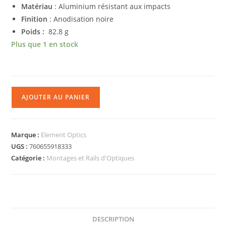
Matériau
: Aluminium résistant aux impacts
Finition
: Anodisation noire
Poids :
82.8 g
Plus que 1 en stock
AJOUTER AU PANIER
Marque :
Element Optics
UGS :
760655918333
Catégorie :
Montages et Rails d'Optiques
DESCRIPTION