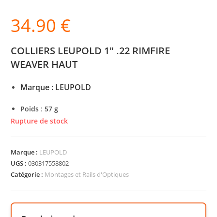
34.90
€
COLLIERS LEUPOLD 1″ .22 RIMFIRE
WEAVER HAUT
Marque
: LEUPOLD
Poids
:
57 g
Rupture de stock
Marque :
LEUPOLD
UGS :
030317558802
Catégorie :
Montages et Rails d'Optiques