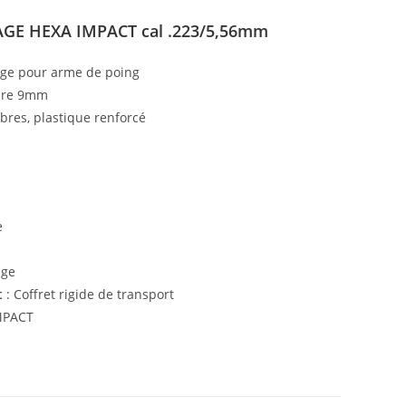
GE HEXA IMPACT cal .223/5,56mm
age pour arme de poing
bre 9mm
fibres, plastique renforcé
e
age
t
: Coffret rigide de transport
MPACT