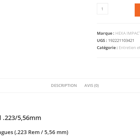
Marque :
HEXA IMPAC
UGS :
192221103421
Catégorie :
Entretien 
DESCRIPTION
AVIS (0)
l .223/5,56mm
ngues (.223 Rem / 5,56 mm)