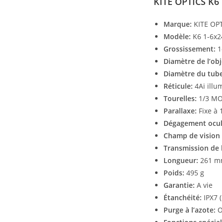
KITE OPTICS K6
Marque:
KITE OP
Modèle:
K6 1-6x2
Grossissement:
1
Diamètre de l’obje
Diamètre du tube
Réticule:
4Ai illu
Tourelles:
1/3 MOA
Parallaxe:
Fixe à 
Dégagement ocul
Champ de vision 
Transmission de 
Longueur:
261 m
Poids:
495 g
Garantie:
A vie
Étanchéité:
IPX7 
Purge à l’azote:
O