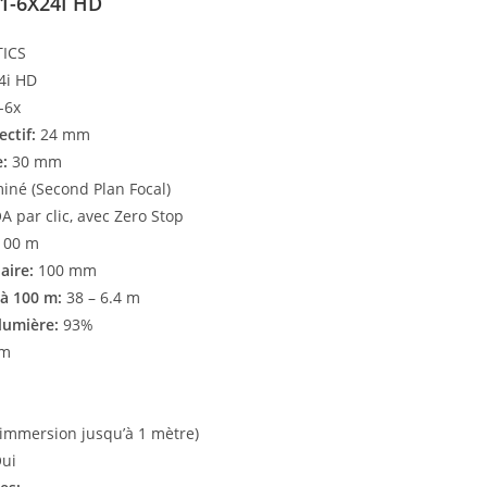
 1-6X24I HD
TICS
4i HD
-6x
ctif:
24 mm
:
30 mm
miné (Second Plan Focal)
 par clic, avec Zero Stop
100 m
aire:
100 mm
à 100 m:
38 – 6.4 m
lumière:
93%
m
(immersion jusqu’à 1 mètre)
ui