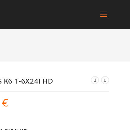
S K6 1-6X24I HD
0
€