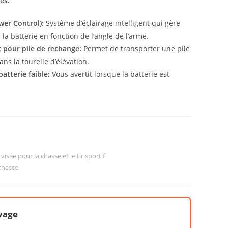
es:
wer Control):
Système d’éclairage intelligent qui gère
la batterie en fonction de l’angle de l’arme.
pour pile de rechange:
Permet de transporter une pile
ns la tourelle d’élévation.
atterie faible:
Vous avertit lorsque la batterie est
visée pour la chasse et le tir sportif
chasse
vage