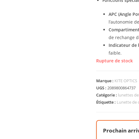
Fonctions spécial
APC (Angle Po
l’autonomie de 
Compartiment 
de rechange da
Indicateur de b
faible.
Rupture de stock
Marque :
KITE OPTICS
UGS :
2089800864737
Catégorie :
lunettes de 
Étiquette :
Lunette de 
Prochain arri