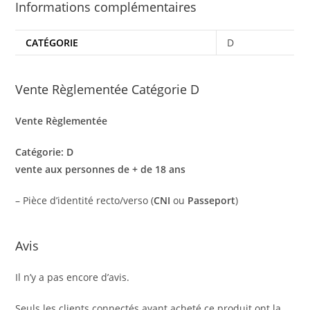
Informations complémentaires
CATÉGORIE
D
Vente Règlementée Catégorie D
Vente Règlementée
Catégorie: D
vente aux personnes de + de 18 ans
– Pièce d’identité recto/verso (
CNI
ou
Passeport
)
Avis
Il n’y a pas encore d’avis.
Seuls les clients connectés ayant acheté ce produit ont la