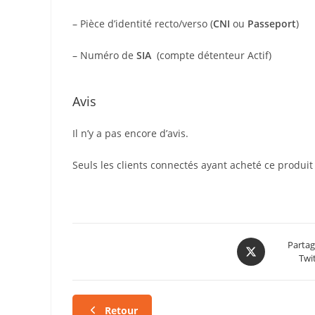
– Pièce d’identité recto/verso (
CNI
ou
Passeport
)
– Numéro de
SIA
(compte détenteur Actif)
Avis
Il n’y a pas encore d’avis.
Seuls les clients connectés ayant acheté ce produit o
Partag
Twi
Retour