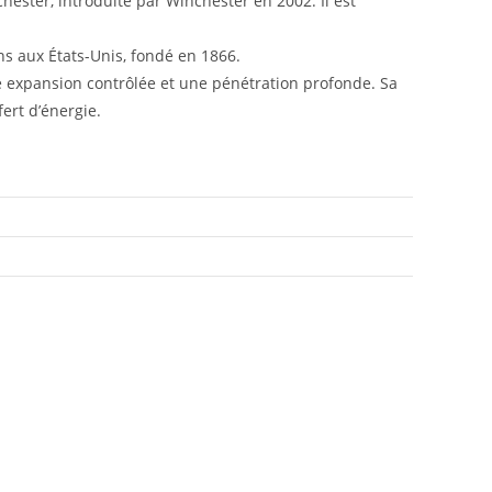
ester, introduite par Winchester en 2002. Il est
ns aux États-Unis, fondé en 1866.
e expansion contrôlée et une pénétration profonde. Sa
ert d’énergie.