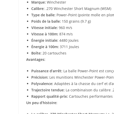
Marque:
Winchester
Calibre:
.270 Winchester Short Magnum (WSM)
Type de balle:
Power-Point (pointe molle en plo
Poids de la balle:
150 grains (9.7 g)
Vitesse initiale:
960 m/s
Vitesse à 100m:
874 m/s
Énergie initiale:
4480 Joules
Énergie à 100m:
3711 Joules
Boîte:
20 cartouches
Avantages:
Puissance d’arrêt:
La balle Power-Point est conçu
Précision:
Les munitions Winchester Power-Point 
Polyvalence:
Adaptées à la chasse du cerf et d’a
Trajectoire tendue:
La combinaison du calibre .2
Rapport qualité-prix:
Cartouches performantes à
Un peu d’histoire: