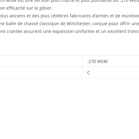
70 WSM est une version plus courte et plus puissante du .270 Winch
on efficacité sur le gibier.
plus anciens et des plus célèbres fabricants d’armes et de munitio
ne balle de chasse classique de Winchester, conçue pour offrir un
nt crantée assurent une expansion uniforme et un excellent transf
.270 WSM
C