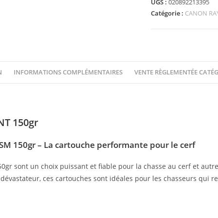
UGS :
020892213395
Catégorie :
CANON RA
N
INFORMATIONS COMPLÉMENTAIRES
VENTE RÈGLEMENTÉE CATÉG
T 150gr
M 150gr – La cartouche performante pour le cerf
r sont un choix puissant et fiable pour la chasse au cerf et autr
t dévastateur, ces cartouches sont idéales pour les chasseurs qui