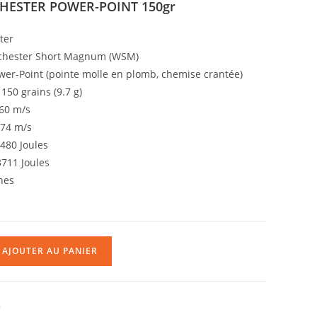
HESTER POWER-POINT 150gr
ter
chester Short Magnum (WSM)
er-Point (pointe molle en plomb, chemise crantée)
150 grains (9.7 g)
60 m/s
74 m/s
480 Joules
711 Joules
hes
AJOUTER AU PANIER
R