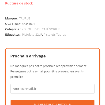
Rupture de stock
Marque :
TAURUS
UGS :
2066187354891
Catégorie :
PISTOLETS DE CATÉGORIE B
Étiquettes :
Pistolets .22LR
,
Pistolets Taurus
Prochain arrivage
Ne manquez pas notre prochain réapprovisionnement.
Renseignez votre e-mail pour être prévenu en avant-
première :