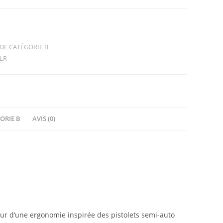
 DE CATÉGORIE B
2LR
ORIE B
AVIS (0)
our d’une ergonomie inspirée des pistolets semi-auto