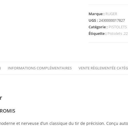
Marque :
RUGER
UGS :
2430000017827
Catégorie :
PISTOLETS
Étiquette :
Pistolets .2
N
INFORMATIONS COMPLÉMENTAIRES
VENTE RÈGLEMENTÉE CATÉG
r
PROMIS
moderne et nerveuse d’un classique du tir de précision. Conçu aut