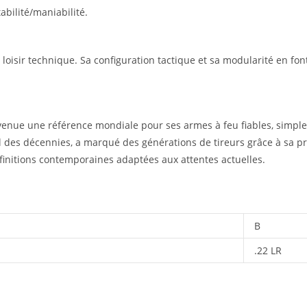
bilité/maniabilité.
 le loisir technique. Sa configuration tactique et sa modularité en fo
enue une référence mondiale pour ses armes à feu fiables, simples
 des décennies, a marqué des générations de tireurs grâce à sa pr
 finitions contemporaines adaptées aux attentes actuelles.
B
.22 LR