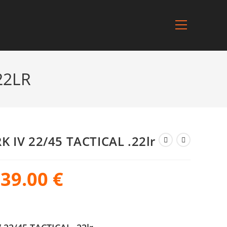
22LR
 IV 22/45 TACTICAL .22lr
239.00
€