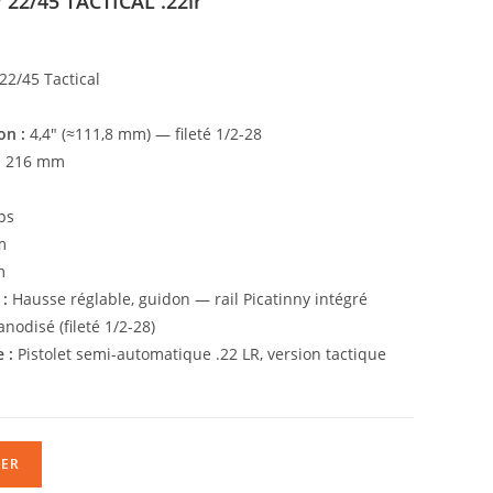
22/45 TACTICAL .22lr
22/45 Tactical
on :
4,4″ (≈111,8 mm) — fileté 1/2-28
:
216 mm
ps
m
m
:
Hausse réglable, guidon — rail Picatinny intégré
nodisé (fileté 1/2-28)
 :
Pistolet semi-automatique .22 LR, version tactique
IER