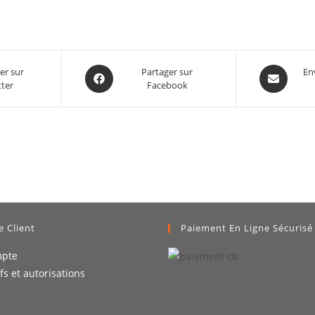
er sur
Partager sur
En
tter
Facebook
e Client
Paiement En Ligne Sécurisé
pte
ifs et autorisations