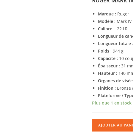
RUGER MARK IV 
Marque :
Ruger
Modèle :
Mark IV 
Calibre :
.22 LR
Longueur de can
Longueur totale 
Poids :
944 g
Capacité :
10 cou
Épaisseur :
31 m
Hauteur :
140 m
Organes de visée 
Finition :
Bronze a
Plateforme / Type
Plus que 1 en stock
AJOUTER AU PAN